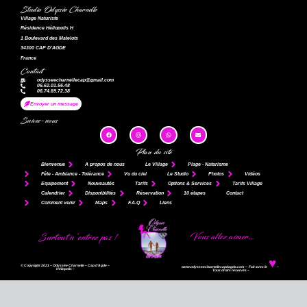
Studio Odyssée Charnelle
Village Naturiste
Résidence Héliopolis H
1 Boulevard des Matelots
34300 CAP D’AGDE
France
Contact
odysseecharnellecap@gmail.com
06.62.01.56.48
06.74.89.72.38
Envoyer un message
Suivez-nous
Plan du site
Bienvenue
A propos de nous
Le Village
Plage - Naturisme
Fête - Ambiance - Tolérance
Vu du ciel
Le Studio
Photos
Vidéos
Equipement
Nouveautés
Tarifs
Options & Services
Tarifs Village
Calendrier
Disponibilités
Réservation
10 étapes
Contact
Comment venir
Maps
F.A.Q
Liens
Vous allez aimer…
Surtout n’entrez pas !
♥
© Copyright 2021 – Odyssée Charnelle –
Cap d’Agde –
www.odysseecharnellecapdagde.com – Fait avec le
–
Héliopolis –
Tous droits réservés –