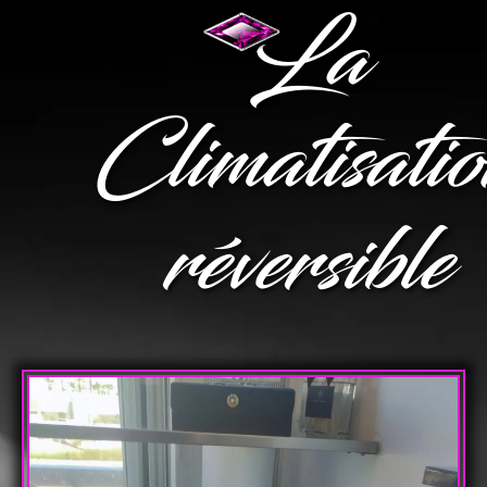
La
Climatisati
réversible